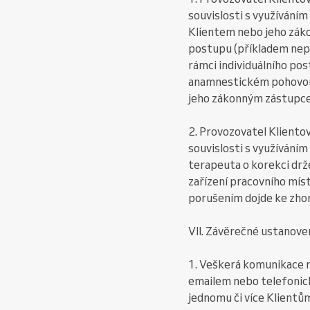
souvislosti s využíváním
Klientem nebo jeho zák
postupu (příkladem nepo
rámci individuálního po
anamnestickém pohovoru
jeho zákonným zástupc
2. Provozovatel Klientov
souvislosti s využívání
terapeuta o korekci drž
zařízení pracovního míst
porušením dojde ke zhor
VII. Závěrečné ustanove
1. Veškerá komunikace 
emailem nebo telefonick
jednomu či více Klient