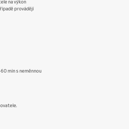
tele na výkon
řípadě provádějí
50-60 min s neměnnou
ovatele.