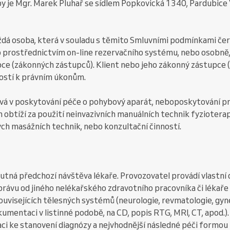
y je Mgr. Marek Pluhař se sídlem Popkovická 1340, Pardubice 
aždá osoba, která v souladu s těmito Smluvními podmínkami če
o prostřednictvím on-line rezervačního systému, nebo osobně
e (zákonných zástupců). Klient nebo jeho zákonný zástupce (
ostí k právním úkonům.
čívá v poskytování péče o pohybový aparát, neboposkytování p
obtíží za použití neinvazivních manuálních technik fyzioterap
ých masážních technik, nebo konzultační činností.
 nutná předchozí návštěva lékaře. Provozovatel provádí vlastní
právu od jiného nelékařského zdravotního pracovníka či lékaře 
visejících tělesných systémů (neurologie, revmatologie, gynek
umentaci v listinné podobě, na CD, popis RTG, MRI, CT, apod.)
aci ke stanovení diagnózy a nejvhodnější následné péči formou 