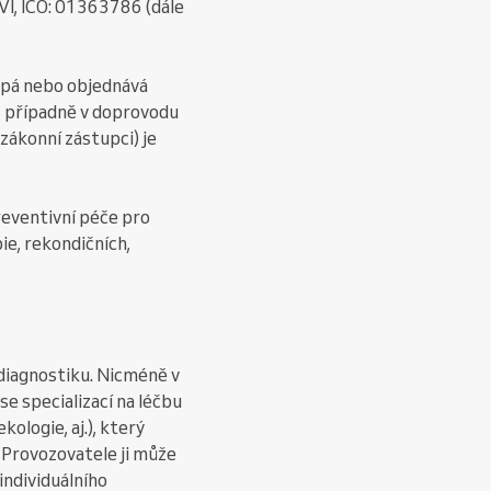
VI, IČO: 01363786 (dále
rpá nebo objednává
, případně v doprovodu
zákonní zástupci) je
reventivní péče pro
ie, rekondičních,
 diagnostiku. Nicméně v
se specializací na léčbu
ologie, aj.), který
. Provozovatele ji může
individuálního