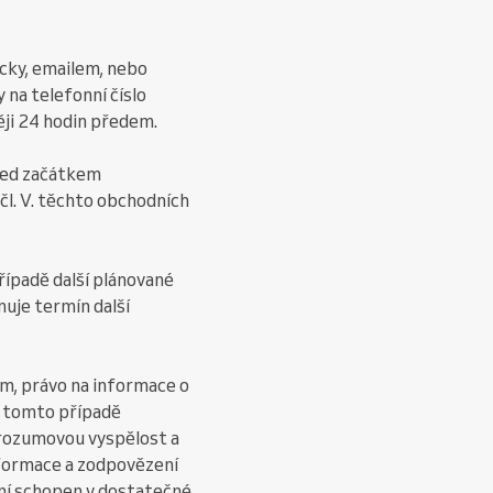
icky, emailem, nebo
 na telefonní číslo
ji 24 hodin předem.
řed začátkem
l. V. těchto obchodních
případě další plánované
uje termín další
ům, právo na informace o
 v tomto případě
 rozumovou vyspělost a
nformace a zodpovězení
ení schopen v dostatečné