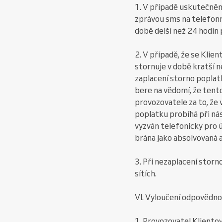
1. V případě uskutečněn
zprávou sms na telefonn
době delší než 24 hodin
2. V případě, že se Kli
stornuje v době kratší 
zaplacení storno poplatk
bere na vědomí, že tent
provozovatele za to, že
poplatku probíhá při nás
vyzván telefonicky pro 
brána jako absolvovaná a
3. Při nezaplacení storn
sítích.
VI. Vyloučení odpovědno
1. Provozovatel Klientov