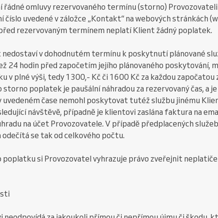
í řádné omluvy rezervovaného termínu (storno) Provozovateli
í číslo uvedené v záložce „Kontakt“ na webových stránkách (
 před rezervovaným termínem neplatí Klient žádný poplatek.
ent nedostaví v dohodnutém termínu k poskytnutí plánované slu
než 24 hodin před započetím jejího plánovaného poskytování, 
u v plné výši, tedy 1300,- Kč či 1600 Kč za každou započatou 
o storno poplatek je paušální náhradou za rezervovaný čas, a j
 v uvedeném čase nemohl poskytovat tutéž službu jinému Klie
ledující návštěvě, případně je klientovi zaslána faktura na ema
úhradu na účet Provozovatele. V případě předplacených služeb
 odečítá se tak od celkového počtu.
o poplatku si Provozovatel vyhrazuje právo zveřejnit neplatiče
sti
i neodpovídá za jakoukoli přímou či nepřímou újmu či škodu, kt