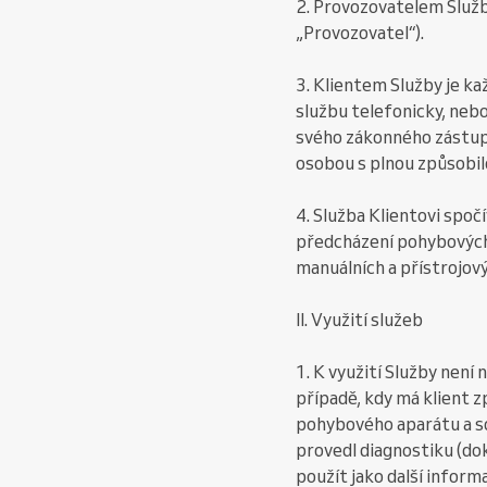
2. Provozovatelem Služb
„Provozovatel“).
3. Klientem Služby je k
službu telefonicky, neb
svého zákonného zástupc
osobou s plnou způsobil
4. Služba Klientovi spo
předcházení pohybových 
manuálních a přístrojov
II. Využití služeb
1. K využití Služby není
případě, kdy má klient z
pohybového aparátu a sou
provedl diagnostiku (dok
použít jako další inform