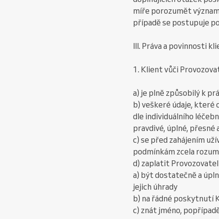
míře porozumět významu a
případě se postupuje po
III. Práva a povinnosti kl
1. Klient vůči Provozovat
a) je plně způsobilý k 
b) veškeré údaje, které 
dle individuálního léč
pravdivé, úplné, přesné 
c) se před zahájením už
podmínkám zcela rozumí 
d) zaplatit Provozovate
a) být dostatečně a úpln
jejich úhrady
b) na řádné poskytnutí
c) znát jméno, popřípad