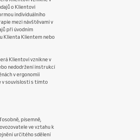
dajů o Klientovi
rmou individuálního
rapie mezi návštěvami v
ajů při úvodním
u Klienta Klientem nebo
erá Klientovi vznikne v
ebo nedodržení instrukcí
ěnách v ergonomii
 v souvislosti s tímto
 osobně, písemně,
rovozovatele ve vztahu k
jnění určitého sdělení