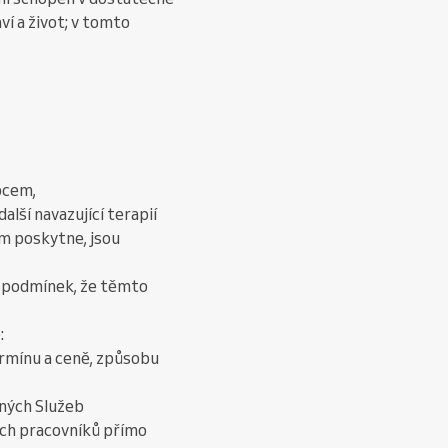
í a život; v tomto
pcem,
lší navazující terapií
m poskytne, jsou
h podmínek, že těmto
:
ermínu a ceně, způsobu
ných Služeb
ých pracovníků přímo