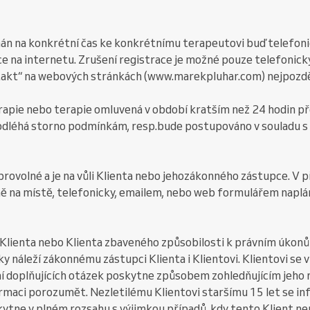
dnán na konkrétní čas ke konkrétnímu terapeutovi buď telefon
e na internetu. Zrušení registrace je možné pouze telefonicky
takt“ na webových stránkách (www.marekpluhar.com) nejpozdě
rapie nebo terapie omluvená v období kratším než 24 hodin p
dléhá storno podmínkám, resp.bude postupováno v souladu s č
obrovolné a je na vůli Klienta nebo jehozákonného zástupce. V 
ně na místě, telefonicky, emailem, nebo web formulářem naplán
o Klienta nebo Klienta zbaveného způsobilosti k právním úkon
ky náleží zákonnému zástupci Klienta i Klientovi. Klientovi se
í doplňujících otázek poskytne způsobem zohledňujícím jeho
rmaci porozumět. Nezletilému Klientovi staršímu 15 let se i
kytne v plném rozsahu s výjimkou případů, kdy tento Klient n