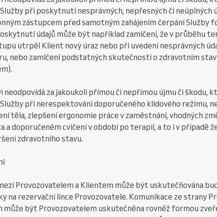
 Služby při poskytnutí nesprávných, nepřesných či neúplných ú
onným zástupcem před samotným zahájením čerpání Služby fo
skytnutí údajů může být například zamlčení, že v průběhu te
stupu utrpěl Klient nový úraz nebo při uvedení nesprávných úd
, nebo zamlčení podstatných skutečností o zdravotním stav
em).
i neodpovídá za jakoukoli přímou či nepřímou újmu či škodu, kt
m Služby při nerespektování doporučeného klidového režimu, n
ení těla, zlepšení ergonomie práce v zaměstnání, vhodných zm
a a doporučeném cvičení v období po terapii, a to i v případě že
šení zdravotního stavu.
ní
mezi Provozovatelem a Klientem může být uskutečňována buď
y na rezervační lince Provozovatele. Komunikace ze strany P
ům může být Provozovatelem uskutečněna rovněž formou zveře