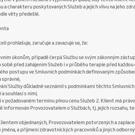
 charakteru poskytovaných Služeb a jejich vlivu na jeho zdrav
dle věty předešlé.
ienta
eli prohlašuje, zaručuje a zavazuje se, že:
právním úkonům, případě čerpá Službu se svým zákonným zástu
o sobě před zahájením Služeb i v průběhu terapie před každou da
ebného postupu ve Smluvních podmínkách definovaným způsobe
a správné,
ívání Služby důkladně seznámil s podmínkami těchto Smluvníc
a souhlasí s nimi,
li v požadovaném termínu plnou cenu Služeb 2. Klient má právo
ě informován Provozovatelem o Službách, tj. jejich rozsahu, t
 Klientem objednaných, Provozovatelem potvrzených a zaplace
ě jména, a příjmení zdravotnických pracovníků a jiných odborn