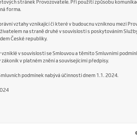
tových stránek Provozovatele. Při použití způsobu komunikac
mná forma.
 právní vztahy vznikající či které v budoucnu vzniknou mezi Pr
Uživatelem na straně druhé v souvislosti s poskytováním Služb
řádem České republiky.
y vzniklé v souvislosti se Smlouvou a těmito Smluvními podmín
zákoník v platném znění a souvisejícími předpisy.
 Smluvních podmínek nabývá účinnosti dnem 1.1. 2024.
2024