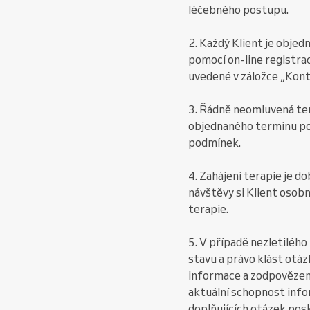
léčebného postupu.
2. Každý Klient je obje
pomocí on-line registrac
uvedené v záložce „Kon
3. Řádně neomluvená te
objednaného termínu po
podmínek.
4. Zahájení terapie je d
návštěvy si Klient osob
terapie.
5. V případě nezletiléh
stavu a právo klást otáz
informace a zodpovězen
aktuální schopnost info
doplňujících otázek pos