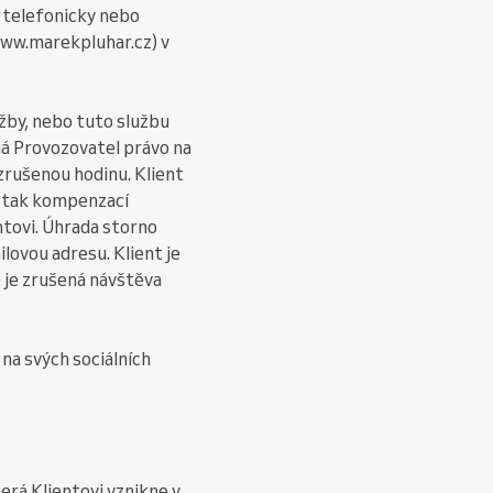
 telefonicky nebo
www.marekpluhar.cz) v
žby, nebo tuto službu
má Provozovatel právo na
zrušenou hodinu. Klient
e tak kompenzací
ntovi. Úhrada storno
ilovou adresu. Klient je
 je zrušená návštěva
 na svých sociálních
erá Klientovi vznikne v