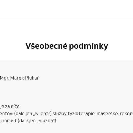
Všeobecné podmínky
r. Marek Pluhař
e za níže
tovi (dále jen „Klient“) služby fyzioterapie, masérské, rekon
činnost (dále jen „Služba“).